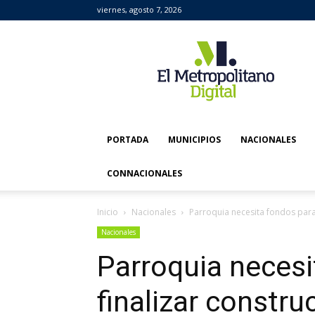
viernes, agosto 7, 2026
El
Metropolitano
Digital
PORTADA
MUNICIPIOS
NACIONALES
CONNACIONALES
Inicio
Nacionales
Parroquia necesita fondos para 
Nacionales
Parroquia necesi
finalizar constru