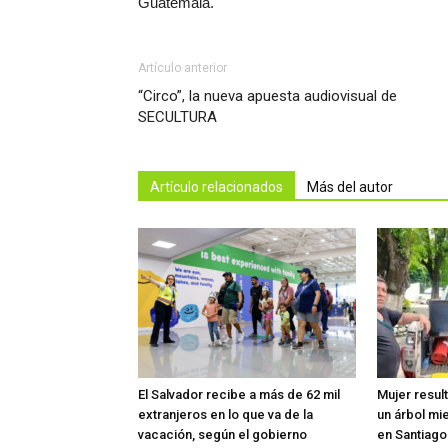
Guatemala.
Artículo anterior
“Circo”, la nueva apuesta audiovisual de
SECULTURA
Artículo relacionados
Más del autor
El Salvador recibe a más de 62 mil
Mujer resul
extranjeros en lo que va de la
un árbol mi
vacación, según el gobierno
en Santiag