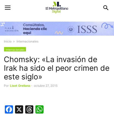
Inicio
Internacionales
Internacionales
Chomsky: «La invasión de
Irak ha sido el peor crimen de
este siglo»
Por
Liset Orellana
-
octubre 27, 2015
Facebook
X
Threads
WhatsApp