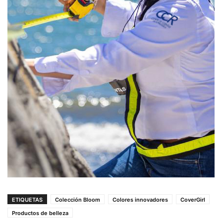
ETIQUETAS
Colección Bloom
Colores innovadores
CoverGirl
Productos de belleza