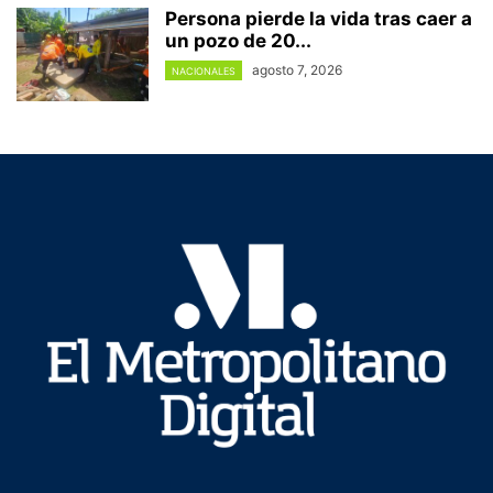
Persona pierde la vida tras caer a
un pozo de 20...
agosto 7, 2026
NACIONALES