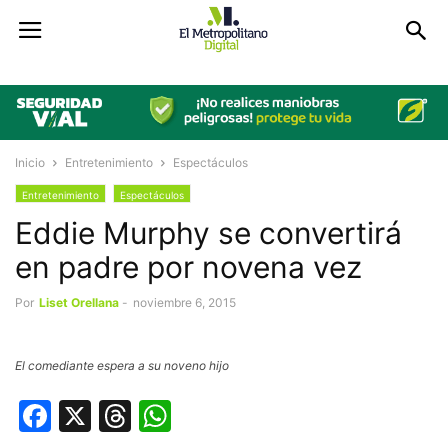
Inicio
Entretenimiento
Espectáculos
Entretenimiento
Espectáculos
Eddie Murphy se convertirá
en padre por novena vez
Por
Liset Orellana
-
noviembre 6, 2015
El comediante espera a su noveno hijo
Facebook
X
Threads
WhatsApp