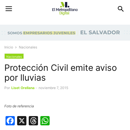
Inicio
Nacionales
Nacionales
Protección Civil emite aviso
por lluvias
Por
Liset Orellana
-
noviembre 7, 2015
Foto de referencia
Facebook
X
Threads
WhatsApp