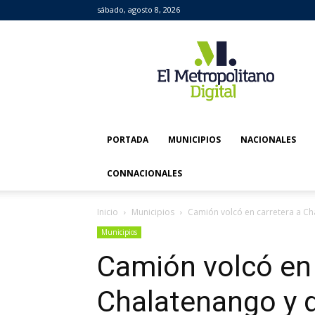
sábado, agosto 8, 2026
El
Metropolitano
Digital
PORTADA
MUNICIPIOS
NACIONALES
CONNACIONALES
Inicio
Municipios
Camión volcó en carretera a Ch
Municipios
Camión volcó en 
Chalatenango y d