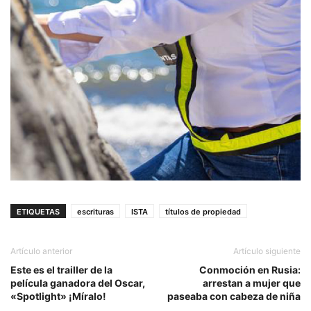
ETIQUETAS
escrituras
ISTA
títulos de propiedad
Artículo anterior
Artículo siguiente
Este es el trailler de la
Conmoción en Rusia:
película ganadora del Oscar,
arrestan a mujer que
«Spotlight» ¡Míralo!
paseaba con cabeza de niña