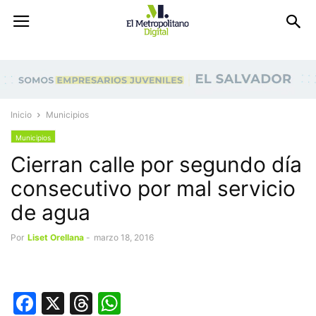
Inicio
Municipios
Municipios
Cierran calle por segundo día
consecutivo por mal servicio
de agua
Por
Liset Orellana
-
marzo 18, 2016
Facebook
X
Threads
WhatsApp