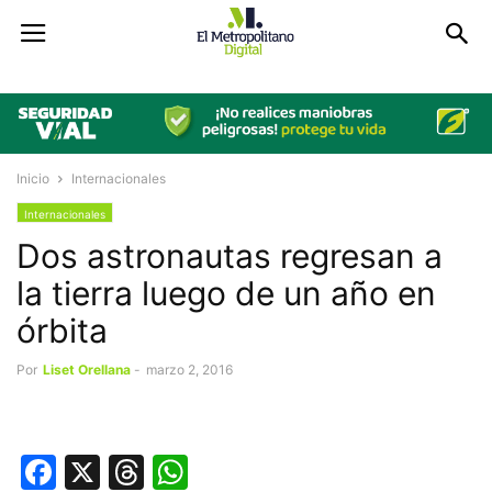
Inicio
Internacionales
Internacionales
Dos astronautas regresan a
la tierra luego de un año en
órbita
Por
Liset Orellana
-
marzo 2, 2016
Facebook
X
Threads
WhatsApp