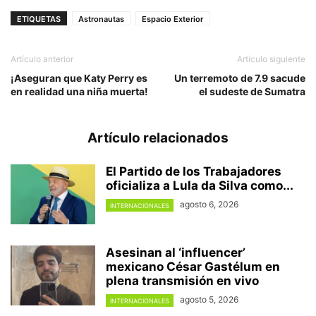
ETIQUETAS
Astronautas
Espacio Exterior
Artículo anterior
Artículo siguiente
¡Aseguran que Katy Perry es
Un terremoto de 7.9 sacude
en realidad una niña muerta!
el sudeste de Sumatra
Artículo relacionados
El Partido de los Trabajadores
oficializa a Lula da Silva como...
agosto 6, 2026
INTERNACIONALES
Asesinan al ‘influencer’
mexicano César Gastélum en
plena transmisión en vivo
agosto 5, 2026
INTERNACIONALES