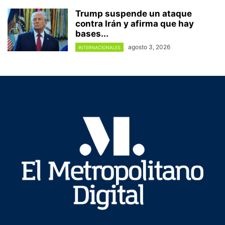
Trump suspende un ataque
contra Irán y afirma que hay
bases...
agosto 3, 2026
INTERNACIONALES