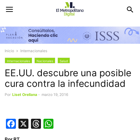
Inicio
Internacionales
Internacionales
Nacionales
Salud
EE.UU. descubre una posible
cura contra la infecundidad
Por
Liset Orellana
-
marzo 19, 2016
Facebook
X
Threads
WhatsApp
Por RT