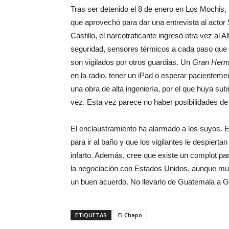
Tras ser detenido el 8 de enero en Los Mochis
que aprovechó para dar una entrevista al actor
Castillo, el narcotraficante ingresó otra vez al 
seguridad, sensores térmicos a cada paso que 
son vigilados por otros guardias. Un
Gran Her
en la radio, tener un iPad o esperar pacientem
una obra de alta ingeniería, por el que huya su
vez. Esta vez parece no haber posibilidades de
El enclaustramiento ha alarmado a los suyos. E
para ir al baño y que los vigilantes le despiert
infarto. Además, cree que existe un complot par
la negociación con Estados Unidos, aunque mue
un buen acuerdo. No llevarlo de Guatemala a G
ETIQUETAS
El Chapo