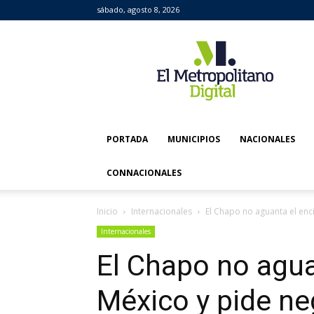
sábado, agosto 8, 2026
El
Metropolitano
Digital
PORTADA
MUNICIPIOS
NACIONALES
CONNACIONALES
Inicio
Internacionales
El Chapo no aguanta el enci
Internacionales
El Chapo no agua
México y pide ne