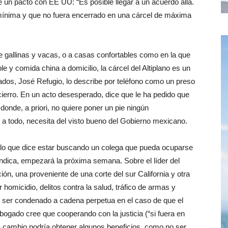
 un pacto con EE UU: “Es posible llegar a un acuerdo allá.
mínima y que no fuera encerrado en una cárcel de máxima
 gallinas y vacas, o a casas confortables como en la que
ble y comida china a domicilio, la cárcel del Altiplano es un
dos, José Refugio, lo describe por teléfono como un preso
encierro. En un acto desesperado, dice que le ha pedido que
onde, a priori, no quiere poner un pie ningún
e a todo, necesita del visto bueno del Gobierno mexicano.
r lo que dice estar buscando un colega que pueda ocuparse
, indica, empezará la próxima semana. Sobre el líder del
ón, una proveniente de una corte del sur California y otra
 homicidio, delitos contra la salud, tráfico de armas y
ra ser condenado a cadena perpetua en el caso de que el
abogado cree que cooperando con la justicia (“si fuera en
 a cambio podría obtener algunos beneficios, como no ser