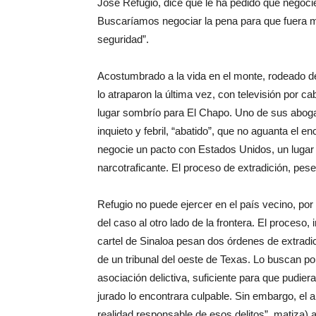
José Refugio, dice que le ha pedido que negocie
Buscaríamos negociar la pena para que fuera 
seguridad”.
Acostumbrado a la vida en el monte, rodeado de
lo atraparon la última vez, con televisión por ca
lugar sombrío para El Chapo. Uno de sus aboga
inquieto y febril, “abatido”, que no aguanta el 
negocie un pacto con Estados Unidos, un lugar d
narcotraficante. El proceso de extradición, pes
Refugio no puede ejercer en el país vecino, po
del caso al otro lado de la frontera. El proceso
cartel de Sinaloa pesan dos órdenes de extradici
de un tribunal del oeste de Texas. Lo buscan por
asociación delictiva, suficiente para que pudie
jurado lo encontrara culpable. Sin embargo, el 
realidad responsable de esos delitos”, matiza)