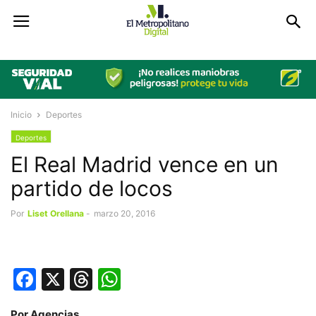
Inicio
Deportes
Deportes
El Real Madrid vence en un
partido de locos
Por
Liset Orellana
-
marzo 20, 2016
Facebook
X
Threads
WhatsApp
Por Agencias