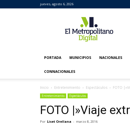
jueves, agosto 6, 2026
El
Metropolitano
Digital
PORTADA
MUNICIPIOS
NACIONALES
CONNACIONALES
Inicio
Entretenimiento
Espectáculos
FOTO |»Vi
Entretenimiento
Espectáculos
FOTO |»Viaje ex
Por
Liset Orellana
-
marzo 8, 2016