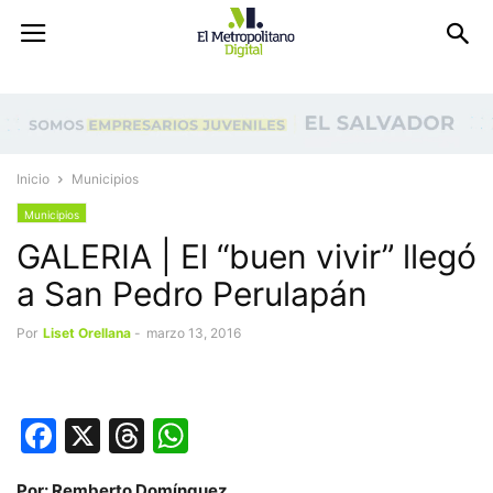
Inicio
Municipios
Municipios
GALERIA | El “buen vivir” llegó
a San Pedro Perulapán
Por
Liset Orellana
-
marzo 13, 2016
Facebook
X
Threads
WhatsApp
Por: Remberto Domínguez