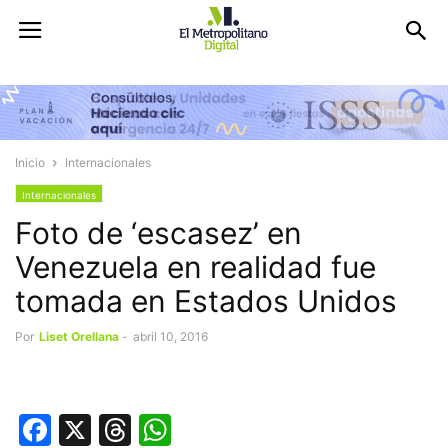
Inicio
Internacionales
Internacionales
Foto de ‘escasez’ en
Venezuela en realidad fue
tomada en Estados Unidos
Por
Liset Orellana
-
abril 10, 2016
Facebook
X
Threads
WhatsApp