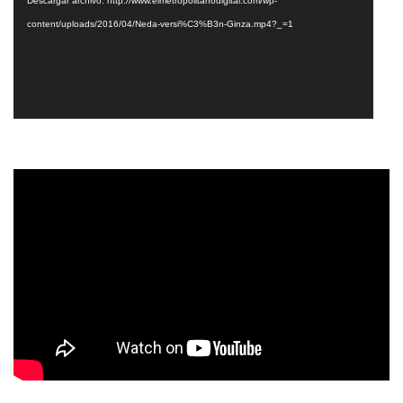
Descargar archivo: http://www.elmetropolitanodigital.com/wp-
content/uploads/2016/04/Neda-versi%C3%B3n-Ginza.mp4?_=1