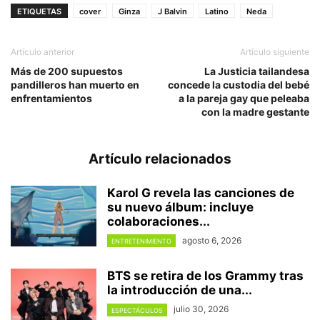
ETIQUETAS
cover
Ginza
J Balvin
Latino
Neda
Artículo anterior
Artículo siguiente
Más de 200 supuestos
La Justicia tailandesa
pandilleros han muerto en
concede la custodia del bebé
enfrentamientos
a la pareja gay que peleaba
con la madre gestante
Artículo relacionados
Karol G revela las canciones de
su nuevo álbum: incluye
colaboraciones...
agosto 6, 2026
ENTRETENIMIENTO
BTS se retira de los Grammy tras
la introducción de una...
julio 30, 2026
ESPECTÁCULOS