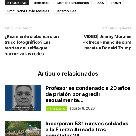
ETIQUETAS
derechos
Derechos Humanos
ISSS
PDDH
Procurador David Morales
Ricardo Cea
Artículo anterior
Artículo siguiente
¿Realmente diabólica o un
VIDEO| Jimmy Morales
truco fotográfico? Las
«ofrece» mano de obra
teorías del selfie que
barata a Donald Trump
horroriza las redes
Artículo relacionados
Profesor es condenado a 20 años
de prisión por agredir
sexualmente...
agosto 8, 2026
NACIONALES
Incorporan 581 nuevos soldados
a la Fuerza Armada tras
completar 24...