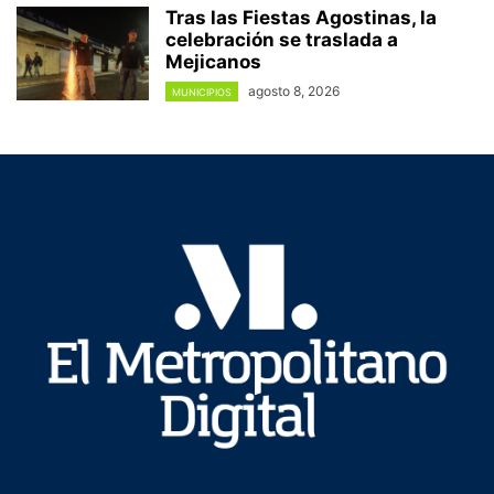
Tras las Fiestas Agostinas, la
celebración se traslada a
Mejicanos
agosto 8, 2026
MUNICIPIOS