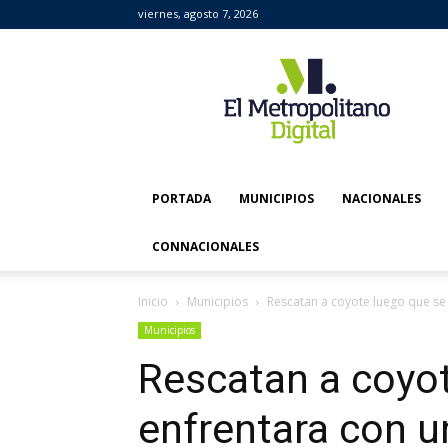
viernes, agosto 7, 2026
El
Metropolitano
Digital
PORTADA
MUNICIPIOS
NACIONALES
CONNACIONALES
Inicio
Municipios
Rescatan a coyote luego que se 
Municipios
Rescatan a coyot
enfrentara con u