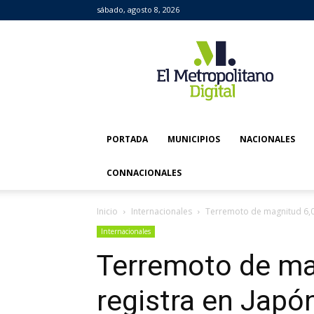
sábado, agosto 8, 2026
El
Metropolitano
Digital
PORTADA
MUNICIPIOS
NACIONALES
CONNACIONALES
Inicio
Internacionales
Terremoto de magnitud 6,0 
Internacionales
Terremoto de ma
registra en Japó