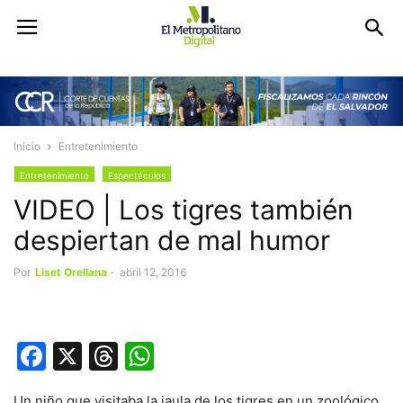
Inicio
Entretenimiento
Entretenimiento
Espectáculos
VIDEO | Los tigres también
despiertan de mal humor
Por
Liset Orellana
-
abril 12, 2016
Facebook
X
Threads
WhatsApp
Un niño que visitaba la jaula de los tigres en un zoológico