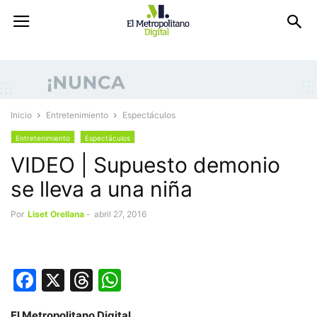
Inicio
Entretenimiento
Espectáculos
Entretenimiento
Espectáculos
VIDEO | Supuesto demonio
se lleva a una niña
Por
Liset Orellana
-
abril 27, 2016
Facebook
X
Threads
WhatsApp
El Metropolitano Digital