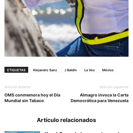
ETIQUETAS
Alejandro Sanz
J Baldín
La Voz
México
Artículo anterior
Artículo siguiente
OMS conmemora hoy el Día
Almagro invoca la Carta
Mundial sin Tabaco
Democrática para Venezuela
Artículo relacionados