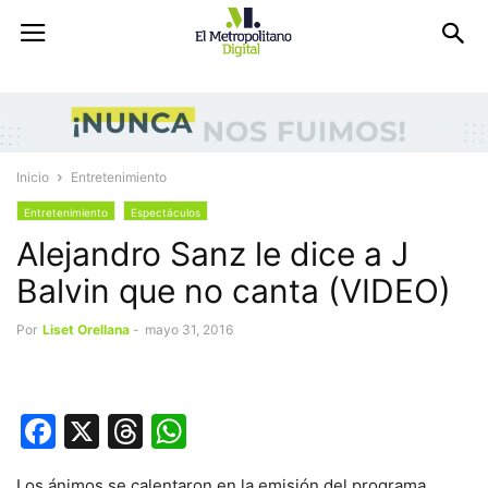
Inicio
Entretenimiento
Entretenimiento
Espectáculos
Alejandro Sanz le dice a J
Balvin que no canta (VIDEO)
Por
Liset Orellana
-
mayo 31, 2016
Facebook
X
Threads
WhatsApp
Los ánimos se calentaron en la emisión del programa