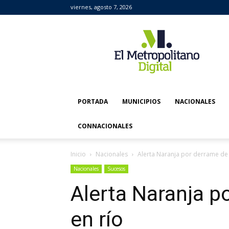
viernes, agosto 7, 2026
El
Metropolitano
Digital
PORTADA
MUNICIPIOS
NACIONALES
CONNACIONALES
Inicio
Nacionales
Alerta Naranja por derrame de
Nacionales
Sucesos
Alerta Naranja p
en río