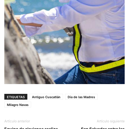
ETIQUETAS
Antiguo Cuscatlán
Día de las Madres
Milagro Navas
Artículo anterior
Artículo siguiente
Equipo de cirujanos realiza
San Salvador entre las