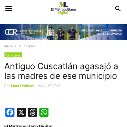
Inicio
Municipios
Municipios
Antiguo Cuscatlán agasajó a
las madres de ese municipio
Por
Liset Orellana
-
mayo 17, 2016
Facebook
X
Threads
WhatsApp
El Metropolitano Digital