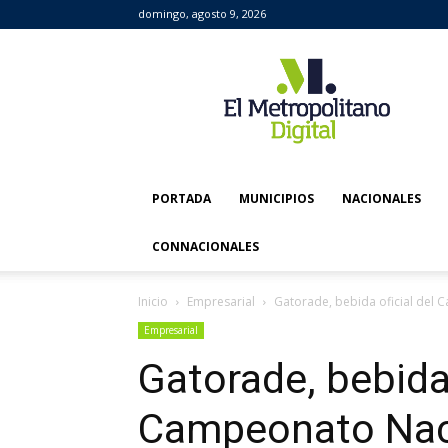
domingo, agosto 9, 2026
El
Metropolitano
Digital
PORTADA
MUNICIPIOS
NACIONALES
CONNACIONALES
Inicio
Empresarial
Gatorade, bebida oficial del 
Empresarial
Gatorade, bebida 
Campeonato Naci