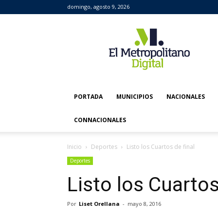
domingo, agosto 9, 2026
El
Metropolitano
Digital
PORTADA
MUNICIPIOS
NACIONALES
CONNACIONALES
Inicio
Deportes
Listo los Cuartos de final
Deportes
Listo los Cuartos
Por
Liset Orellana
-
mayo 8, 2016