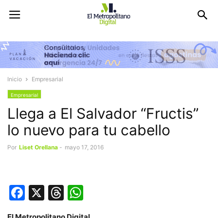
Inicio
Empresarial
Empresarial
Llega a El Salvador “Fructis”
lo nuevo para tu cabello
Por
Liset Orellana
-
mayo 17, 2016
Facebook
X
Threads
WhatsApp
El Metropolitano Digital