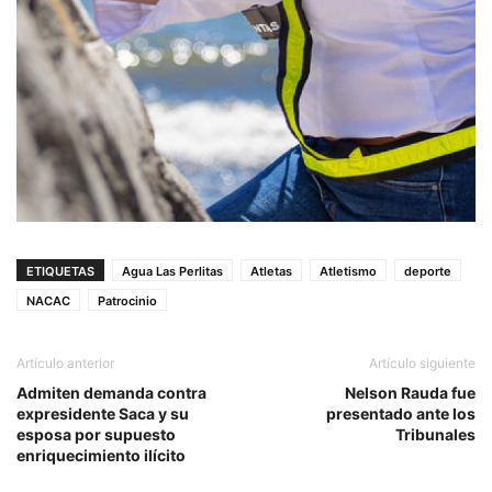
ETIQUETAS
Agua Las Perlitas
Atletas
Atletismo
deporte
NACAC
Patrocinio
Artículo anterior
Artículo siguiente
Admiten demanda contra
Nelson Rauda fue
expresidente Saca y su
presentado ante los
esposa por supuesto
Tribunales
enriquecimiento ilícito