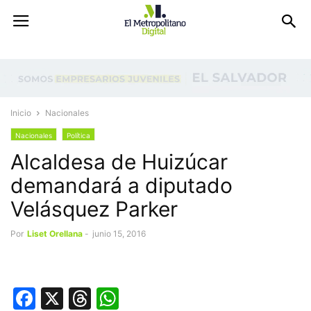
Inicio
Nacionales
Nacionales
Política
Alcaldesa de Huizúcar
demandará a diputado
Velásquez Parker
Por
Liset Orellana
-
junio 15, 2016
Facebook
X
Threads
WhatsApp