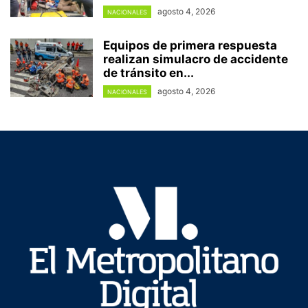
agosto 4, 2026
NACIONALES
Equipos de primera respuesta
realizan simulacro de accidente
de tránsito en...
agosto 4, 2026
NACIONALES