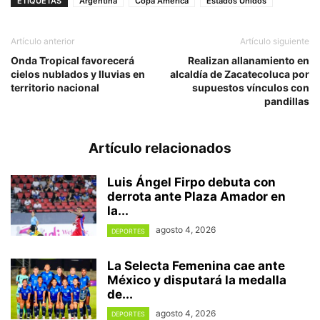
ETIQUETAS
Argentina
Copa América
Estados Unidos
Artículo anterior
Artículo siguiente
Onda Tropical favorecerá
Realizan allanamiento en
cielos nublados y lluvias en
alcaldía de Zacatecoluca por
territorio nacional
supuestos vínculos con
pandillas
Artículo relacionados
Luis Ángel Firpo debuta con
derrota ante Plaza Amador en
la...
agosto 4, 2026
DEPORTES
La Selecta Femenina cae ante
México y disputará la medalla
de...
agosto 4, 2026
DEPORTES