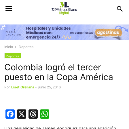
Inicio
Deportes
Deportes
Colombia logró el tercer
puesto en la Copa América
Por
Liset Orellana
-
junio 25, 2016
Facebook
X
Threads
WhatsApp
Una genialidad de James Rodríguez para una aparición