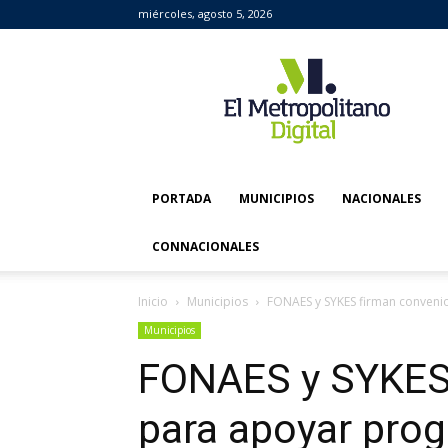
miércoles, agosto 5, 2026
El
Metropolitano
Digital
PORTADA
MUNICIPIOS
NACIONALES
CONNACIONALES
Inicio
Municipios
FONAES y SYKES firman conven
Municipios
FONAES y SYKES 
para apoyar pro