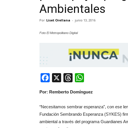
Ambientales
Por
Liset Orellana
-
junio 13, 2016
Foto El Metropolitano Digital
Facebook
X
Threads
WhatsApp
Por: Remberto Domínguez
“Necesitamos sembrar esperanza”, con ese lem
Fundación Sembrando Esperanza (SYKES) firma
ambiental a través del programa Guardianes Am