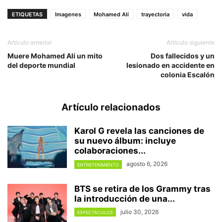
ETIQUETAS
Imagenes
Mohamed Alí
trayectoria
vida
Artículo anterior
Artículo siguiente
Muere Mohamed Alí un mito
Dos fallecidos y un
del deporte mundial
lesionado en accidente en
colonia Escalón
Artículo relacionados
Karol G revela las canciones de
su nuevo álbum: incluye
colaboraciones...
agosto 6, 2026
ENTRETENIMIENTO
BTS se retira de los Grammy tras
la introducción de una...
julio 30, 2026
ESPECTÁCULOS