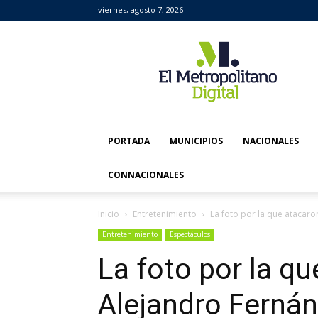
viernes, agosto 7, 2026
El
Metropolitano
Digital
PORTADA
MUNICIPIOS
NACIONALES
CONNACIONALES
Inicio
Entretenimiento
La foto por la que atacar
Entretenimiento
Espectáculos
La foto por la qu
Alejandro Fernán