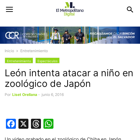
Inicio
Entretenimiento
Entretenimiento
Espectáculos
León intenta atacar a niño en
zoológico de Japón
Por
Liset Orellana
-
junio 6, 2016
Facebook
X
Threads
WhatsApp
Un video grabado en el zoológico de Chiba en Japón