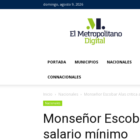
domingo, agosto 9, 2026
El
Metropolitano
Digital
PORTADA
MUNICIPIOS
NACIONALES
CONNACIONALES
Inicio
Nacionales
Monseñor Escobar Alas critica a
Nacionales
Monseñor Escobar
salario mínimo