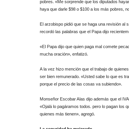
pobres. «Me sorprende que los diputados hayan
haya que darle $98 o $100 a los más pobres, no 
El arzobispo pidió que se haga una revisión al 
recordó las palabras que el Papa dijo recientem
«El Papa dijo que quien paga mal comete pecado
mucha oración», enfatizó.
A la vez hizo mención que el trabajo de quiene
ser bien remunerado. «Usted sabe lo que es t
porque el precio de las cosas va subiendo».
Monseñor Escobar Alas dijo además que el IVA 
«Ojalá lo pagáramos todos. pero lo pagan los
quienes más tienen», agregó.
La seguridad ha mejorado