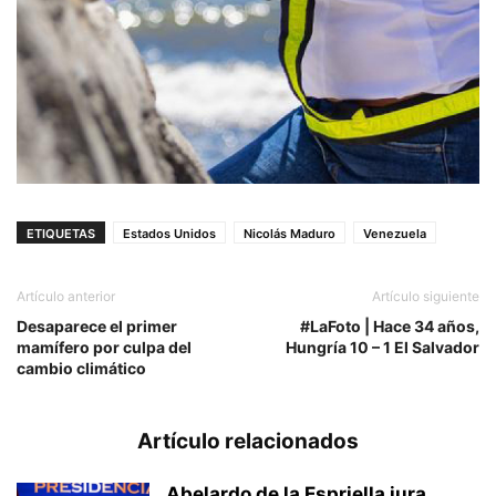
ETIQUETAS
Estados Unidos
Nicolás Maduro
Venezuela
Artículo anterior
Artículo siguiente
Desaparece el primer
#LaFoto | Hace 34 años,
mamífero por culpa del
Hungría 10 – 1 El Salvador
cambio climático
Artículo relacionados
Abelardo de la Espriella jura