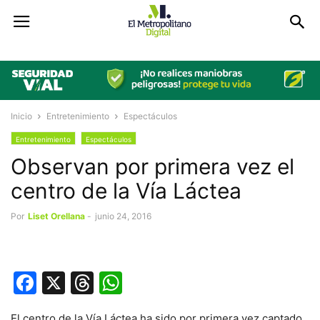
Inicio
Entretenimiento
Espectáculos
Entretenimiento
Espectáculos
Observan por primera vez el
centro de la Vía Láctea
Por
Liset Orellana
-
junio 24, 2016
Facebook
X
Threads
WhatsApp
El centro de la Vía Láctea ha sido por primera vez captado