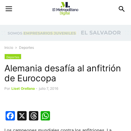
Inicio
Deportes
Deportes
Alemania desafía al anfitrión
de Eurocopa
Por
Liset Orellana
-
julio 7, 2016
Facebook
X
Threads
WhatsApp
Los campeones mundiales contra los anfitriones. La