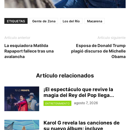
ETIQUETAS
Gente de Zona
Los del Río
Macarena
Artículo anterior
Artículo siguiente
La esquiadora Matilda
Esposa de Donald Trump
Rapaport fallece tras una
plagió discurso de Michelle
avalancha
Obama
Artículo relacionados
¡El espectáculo que revive la
magia del Rey del Pop llega...
agosto 7, 2026
ENTRETENIMIENTO
Karol G revela las canciones de
su nuevo álbum: incluye