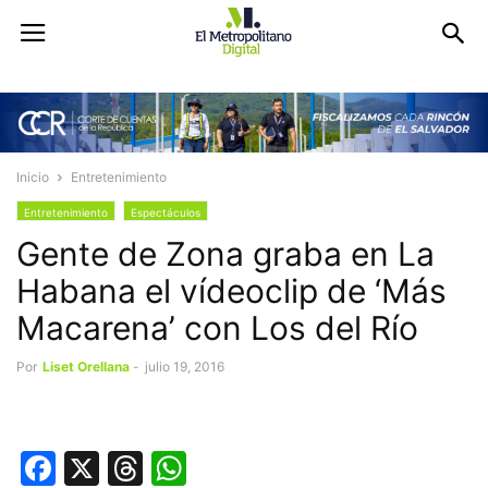
Inicio
Entretenimiento
Entretenimiento
Espectáculos
Gente de Zona graba en La
Habana el vídeoclip de ‘Más
Macarena’ con Los del Río
Por
Liset Orellana
-
julio 19, 2016
Facebook
X
Threads
WhatsApp