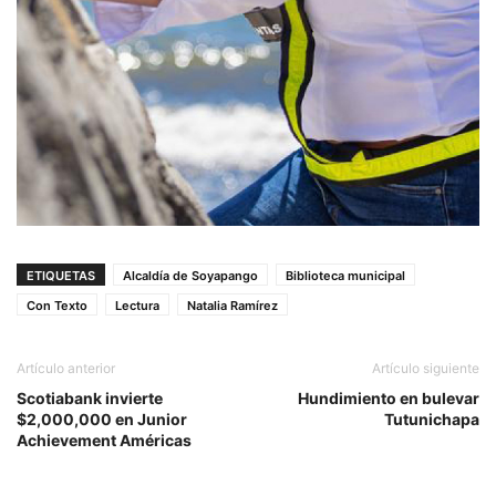
ETIQUETAS
Alcaldía de Soyapango
Biblioteca municipal
Con Texto
Lectura
Natalia Ramírez
Artículo anterior
Artículo siguiente
Scotiabank invierte
Hundimiento en bulevar
$2,000,000 en Junior
Tutunichapa
Achievement Américas