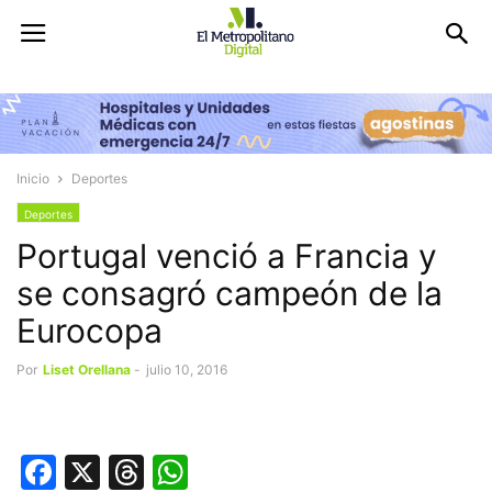
Inicio
Deportes
Deportes
Portugal venció a Francia y
se consagró campeón de la
Eurocopa
Por
Liset Orellana
-
julio 10, 2016
Facebook
X
Threads
WhatsApp