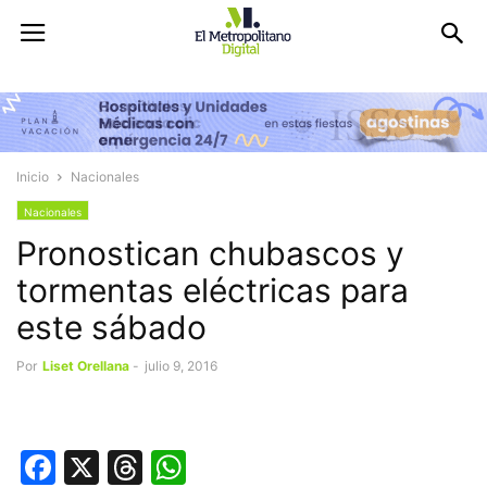
Inicio
Nacionales
Nacionales
Pronostican chubascos y
tormentas eléctricas para
este sábado
Por
Liset Orellana
-
julio 9, 2016
Facebook
X
Threads
WhatsApp