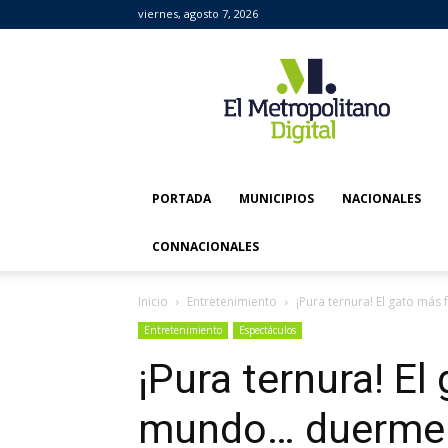
viernes, agosto 7, 2026
El
Metropolitano
Digital
PORTADA
MUNICIPIOS
NACIONALES
CONNACIONALES
Inicio
Entretenimiento
¡Pura ternura! El gato más
Entretenimiento
Espectáculos
¡Pura ternura! El
mundo… duerme e