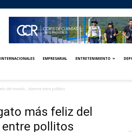
INTERNACIONALES
EMPRESARIAL
ENTRETENIMIENTO
DEP
 feliz del mundo… duerme entre pollitos
 gato más feliz del
ntre pollitos