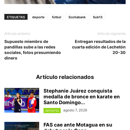
ETIQUETAS
deporte
fútbol
Scotiabank
Sub13
Artículo anterior
Artículo siguiente
Supuesto miembro de
Entregan resultados de la
pandillas sube a las redes
cuarta edición de Lechetón
sociales, fotos presumiendo
20-30
dinero
Artículo relacionados
Stephanie Juárez conquista
medalla de bronce en karate en
Santo Domingo...
agosto 7, 2026
DEPORTES
FAS cae ante Motagua en su