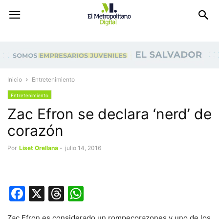
Inicio
Entretenimiento
Entretenimiento
Zac Efron se declara ‘nerd’ de
corazón
Por
Liset Orellana
-
julio 14, 2016
Facebook
X
Threads
WhatsApp
Zac Efron es considerado un rompecorazones y uno de los