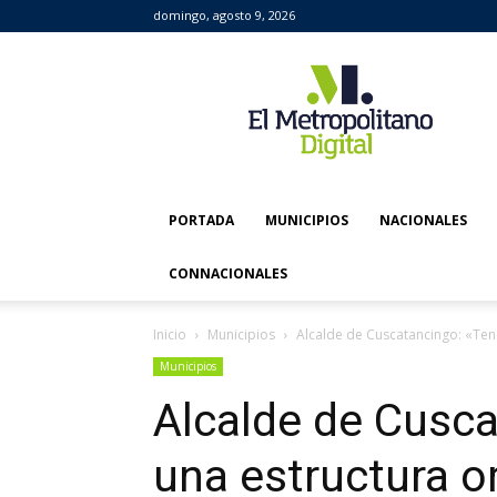
domingo, agosto 9, 2026
El
Metropolitano
Digital
PORTADA
MUNICIPIOS
NACIONALES
CONNACIONALES
Inicio
Municipios
Alcalde de Cuscatancingo: «Ten
Municipios
Alcalde de Cusc
una estructura o