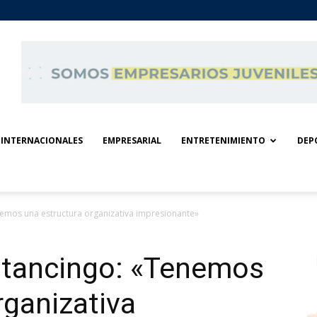
INTERNACIONALES
EMPRESARIAL
ENTRETENIMIENTO
DEP
emos una estructura organizativa impresionante»
atancingo: «Tenemos
rganizativa