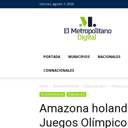
viernes, agosto 7, 2026
El
Metropolitano
Digital
PORTADA
MUNICIPIOS
NACIONALES
CONNACIONALES
Inicio
Entretenimiento
Espectáculos
Amazona ho
Entretenimiento
Espectáculos
Amazona holande
Juegos Olímpicos